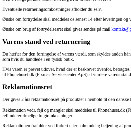
Eventuelle returneringsomkostninger afholder du selv.
Ønske om fortrydelse skal meddeles os senest 14 efter leveringen og væ
Ønske om brug af fortrydelsesret skal gives sendes på mail
kontakt@p
Varens stand ved returnering
Du hæfter for den forringelse af varens værdi, som skyldes anden hån
som hvis du handlede i en fysisk butik.
Hvis varen er prøvet udover, hvad der er beskrevet ovenfor, betragtes d
til Phonehuset.dk (Fixmac Servicecenter ApS) at vurdere varens stand
Reklamationsret
Der gives 2 års reklamationsret på produkter i henhold til den danske k
Reklamation vedr. fejl og mangler skal meddeles til Phonehuset.dk (F
refunderer rimelige fragtomkostninger.
Reklamationen frafalder ved forkert eller ualmindelig betjening af pro