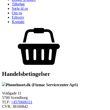
Tilbehør
Sælg til os
Om os
Erhverv
Kontakt
Handelsbetingelser
Phonehuset.dk (Fixmac Servicecenter ApS)
Voldgade 11
5700 Svendborg
TLF:
+4570606111
CVR: 38160842