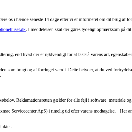
re os i hænde seneste 14 dage efter vi er informeret om dit brug af for
honehuset.dk
. I meddelelsen skal der gøres tydeligt opmærksom på dit
dtering, end hvad der er nødvendigt for at fastslå varens art, egenska
en som brugt og af forringet værdi. Dette betyder, at du ved fortrydelse 
.
øbelov. Reklamationsretten gælder for alle fejl i software, materiale og 
ixmac Servicecenter ApS) i rimelig tid efter varens modtagelse. Her an
duktet.