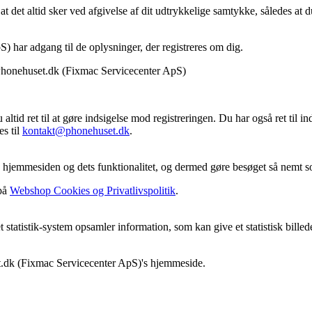
t det altid sker ved afgivelse af dit udtrykkelige samtykke, således at 
 har adgang til de oplysninger, der registreres om dig.
 Phonehuset.dk (Fixmac Servicecenter ApS)
d ret til at gøre indsigelse mod registreringen. Du har også ret til inds
es til
kontakt@phonehuset.dk
.
 hjemmesiden og dets funktionalitet, og dermed gøre besøget så nemt s
 på
Webshop Cookies og Privatlivspolitik
.
t et statistik-system opsamler information, som kan give et statistisk bi
t.dk (Fixmac Servicecenter ApS)'s hjemmeside.