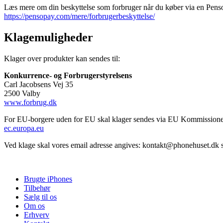
Læs mere om din beskyttelse som forbruger når du køber via en Pens
https://pensopay.com/mere/forbrugerbeskyttelse/
Klagemuligheder
Klager over produkter kan sendes til:
Konkurrence- og Forbrugerstyrelsens
Carl Jacobsens Vej 35
2500 Valby
www.forbrug.dk
For EU-borgere uden for EU skal klager sendes via EU Kommissionen
ec.europa.eu
Ved klage skal vores email adresse angives: kontakt@phonehuset.dk 
Brugte iPhones
Tilbehør
Sælg til os
Om os
Erhverv