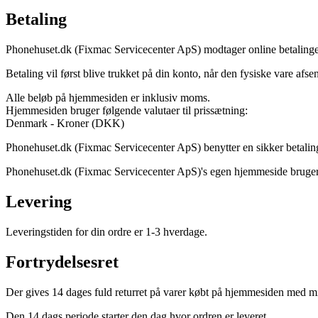
Betaling
Phonehuset.dk (Fixmac Servicecenter ApS) modtager online betaling
Betaling vil først blive trukket på din konto, når den fysiske vare afsen
Alle beløb på hjemmesiden er inklusiv moms.
Hjemmesiden bruger følgende valutaer til prissætning:
Denmark - Kroner (DKK)
Phonehuset.dk (Fixmac Servicecenter ApS) benytter en sikker betaling
Phonehuset.dk (Fixmac Servicecenter ApS)'s egen hjemmeside bruger 
Levering
Leveringstiden for din ordre er 1-3 hverdage.
Fortrydelsesret
Der gives 14 dages fuld returret på varer købt på hjemmesiden med mind
Den 14 dags periode starter den dag hvor ordren er leveret.