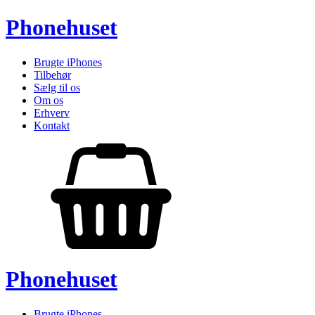
Phonehuset
Brugte iPhones
Tilbehør
Sælg til os
Om os
Erhverv
Kontakt
Phonehuset
Brugte iPhones