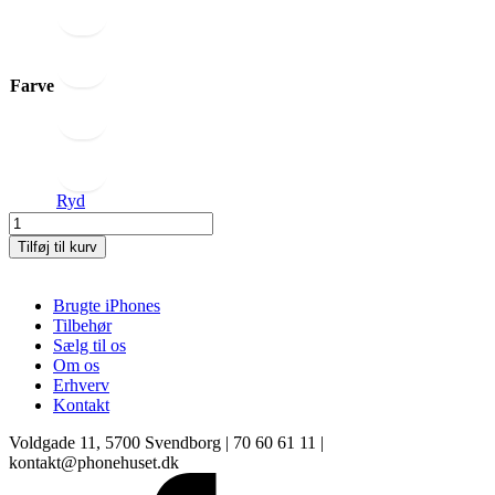
Farve
Ryd
iPhone
11
Tilføj til kurv
Pro
Max
Covers
Brugte iPhones
antal
Tilbehør
Sælg til os
Om os
Erhverv
Kontakt
Voldgade 11, 5700 Svendborg | 70 60 61 11 |
kontakt@phonehuset.dk